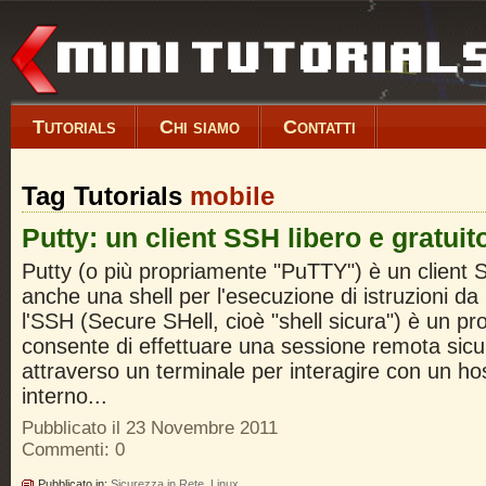
Tutorials
Chi siamo
Contatti
Tag Tutorials
mobile
Putty: un client SSH libero e gratuit
Putty (o più propriamente "PuTTY") è un client 
anche una shell per l'esecuzione di istruzioni da
l'SSH (Secure SHell, cioè "shell sicura") è un pro
consente di effettuare una sessione remota sicur
attraverso un terminale per interagire con un ho
interno...
Pubblicato il 23 Novembre 2011
Commenti: 0
Pubblicato in:
Sicurezza in Rete
,
Linux